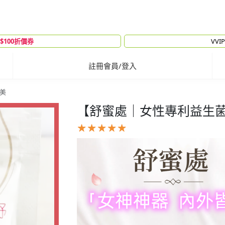
$100折價券
VV
註冊會員/登入
美
【舒蜜處｜女性專利益生