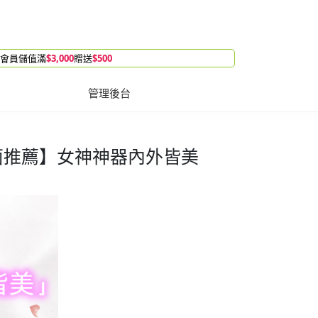
IP會員儲值滿
$3,000
贈送
$500
管理後台
菌推薦】女神神器內外皆美